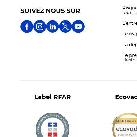
Risque
SUIVEZ NOUS SUR
fourni
L’entr
Le ris
La dé
Le prê
illicite
Label RFAR
Ecovad