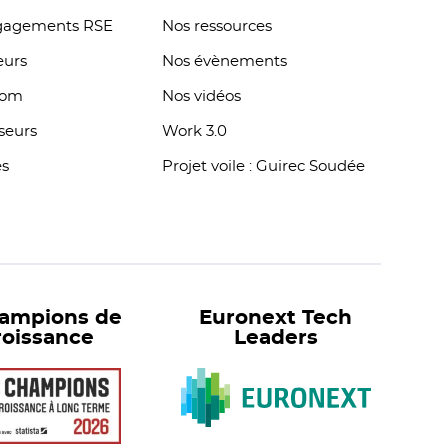
gagements RSE
Nos ressources
eurs
Nos évènements
oom
Nos vidéos
sseurs
Work 3.0
es
Projet voile : Guirec Soudée
hampions de
Euronext Tech
roissance
Leaders