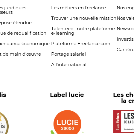
s juridiques
Les métiers en freelance
Nos en
sseurs
Trouver une nouvelle mission
Nos val
eprise étendue
Talenteed : notre plateforme
Newsr
que de requalification
e-learning
Investi
pendance économique
Plateforme Freelance.com
Carrièr
t de main d’œuvre
Portage salarial
A l'international
is
Label lucie
Les c
la c