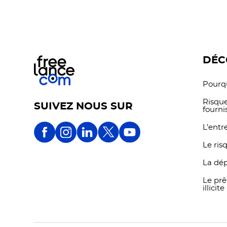
étape pour que vous puissiez
co
évoluer sereinement dans
pour
votre activité.
DÉC
Pourqu
Risque
SUIVEZ NOUS SUR
fourni
L’entr
Le ris
La dé
Le prê
illicite