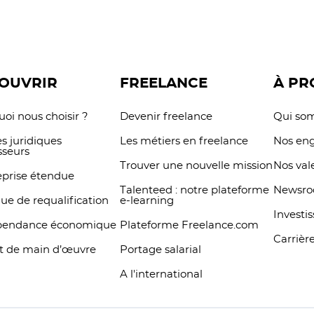
mmunauté dynamique
grâce à une protecti
 échanger, collaborer et
complète et des technol
saisir de nouvelles
sécurisées.
opportunités.
OUVRIR
FREELANCE
À PR
oi nous choisir ?
Devenir freelance
Qui so
s juridiques
Les métiers en freelance
Nos en
sseurs
Trouver une nouvelle mission
Nos val
eprise étendue
Talenteed : notre plateforme
Newsr
que de requalification
e-learning
Investi
pendance économique
Plateforme Freelance.com
Carrièr
t de main d’œuvre
Portage salarial
A l'international