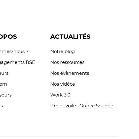
on
pour un futur plus inclusif,
ogies
responsable et durable.
OPOS
ACTUALITÉS
mmes-nous ?
Notre blog
gagements RSE
Nos ressources
eurs
Nos évènements
oom
Nos vidéos
sseurs
Work 3.0
es
Projet voile : Guirec Soudée