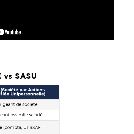
AE vs SASU
(Société par Actions
ifiée Unipersonnelle)
rigeant de société
eant assimilé salarié
e (compta, URSSAF…)