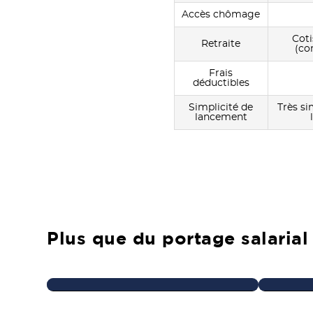
Accès chômage
Cot
Retraite
(co
Frais
déductibles
Simplicité de
Très si
lancement
Plus que du portage salarial
Accompagnement
Nous vous guidons à chaque