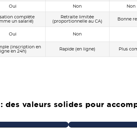
Oui
Non
Non 
isation complète
Retraite limitée
Bonne ret
mme un salarié)
(proportionnelle au CA)
Oui
Non
mple (inscription en
Rapide (en ligne)
Plus com
ligne en 24h)
 : des valeurs solides pour accom
Réseau
Sécurité
Bénéficiez d’une
Travaillez en toute conf