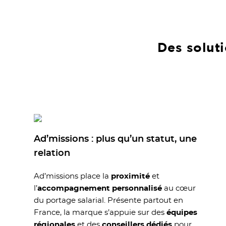
Des solut
Ad’missions : plus qu’un statut, une
relation
Ad’missions place la
proximité
et
l’
accompagnement personnalisé
au cœur
du portage salarial. Présente partout en
France, la marque s’appuie sur des
équipes
régionales
et des
conseillers dédiés
pour