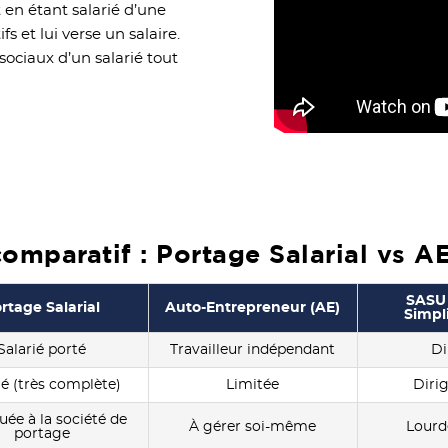
t en étant salarié d’une
s et lui verse un salaire.
ociaux d’un salarié tout
omparatif : Portage Salarial vs 
SASU 
rtage Salarial
Auto-Entrepreneur (AE)
Simpl
Salarié porté
Travailleur indépendant
Di
ié (très complète)
Limitée
Dirig
ée à la société de
À gérer soi-même
Lourd
portage