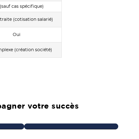
(sauf cas spécifique)
raite (cotisation salarié)
Oui
plexe (création société)
pagner votre succès
Engagement RSE
iance
Nous agissons chaque jour