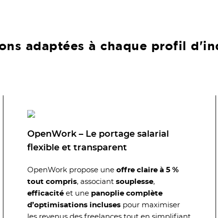
ions adaptées à chaque profil d'i
OpenWork – Le portage salarial
flexible et transparent
OpenWork propose une
offre claire à 5 %
tout compris
, associant
souplesse
,
efficacité
et une
panoplie complète
d’optimisations incluses
pour maximiser
les revenus des freelances tout en simplifiant