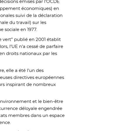
 décisions émises par l’OCDE
eloppement économiques) en
ionales suivi de la déclaration
ale du travail) sur les
e sociale en 1977.
vert” publié en 2001 établit
ors, l’UE n’a cessé de parfaire
 en droits nationaux par les
, elle a été l’un des
reuses directives européennes
eurs inspirant de nombreux
’environnement et le bien-être
ncurrence déloyale engendrée
 Etats membres dans un espace
rence.