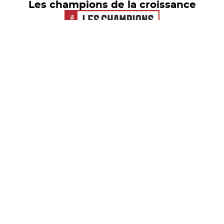
Les champions de la croissance
Euronext Tech Leaders
© freelance.com 2026 - Tous droits
réservés
Mentions Légales
RGPD
Accessibilité
Préférences de cookie
Contact