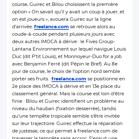
course, Guirec et Bilou choisissent la première
option « On savait qu’il y avait un coup à jouer, et
on est joueurs », avouera Guirec sur la ligne
d’arrivée.
freelance.com
se retrouve alors au
coude-à-coude pendant plusieurs jours avec
deux autres IMOCA à dérive : le Fives Group-
Lantana Environnement sur lequel navigue Louis
Duc (dit P’tit Louis), et Monnoyeur-Duo for a job
avec Benjamin Ferré (dit Pépin le Bref). Au 8e
jour de course, le choix de l’option nord semble
porter ses fruits :
freelance.com
se positionne en
2e place des IMOCA à dérive et en 13e place du
classement général. Mais la course est loin d’être
finie : Bilou et Guirec identifient un problème au
niveau du hauban (fixation desserrée), tandis
qu’une tempête tropicale semble s’être invitée
sur leur trajectoire. Guirec effectue la réparation
de justesse, ce qui permet à freelance.com de
traverser la tempête sans accroc. S’ensuit une