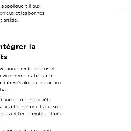
s’applique-t-il aux
s enjeux et les bonnes
 article.
ntégrer la
ats
ovisionnement de biens et
nvironnemental et social.
critères écologiques, sociaux
chat.
d’une entreprise achète
seurs et des produits qui sont
éduisant l’empreinte carbone
l.
responsables visent non