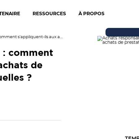
TENAIRE
RESSOURCES
À PROPOS
Achats responsables : comment s’appliquent-ils aux achats de prestations intellectuelles ?
s : comment
 achats de
uelles ?
TEMP