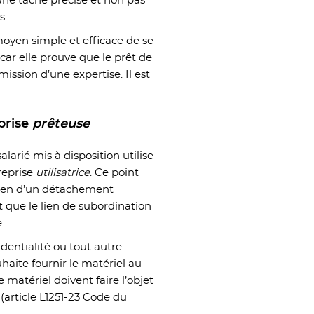
’une tâche précise et non pas
s.
moyen simple et efficace de se
ar elle prouve que le prêt de
ission d’une expertise. Il est
eprise
prêteuse
larié mis à disposition utilise
reprise
utilisatrice
. Ce point
 bien d’un détachement
t que le lien de subordination
.
dentialité ou tout autre
haite fournir le matériel au
e matériel doivent faire l’objet
(article L1251-23 Code du