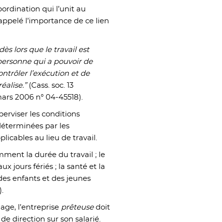
bordination qui l’unit au
rappelé l’importance de ce lien
ès lors que le travail est
 personne qui a pouvoir de
ontrôler l’exécution et de
éalise.”
(Cass. soc. 13
mars 2006 n° 04-45518).
perviser les conditions
 déterminées par les
licables au lieu de travail.
ment la durée du travail ; le
x jours fériés ; la santé et la
 des enfants et des jeunes
).
age, l’entreprise
prêteuse
doit
e direction sur son salarié.