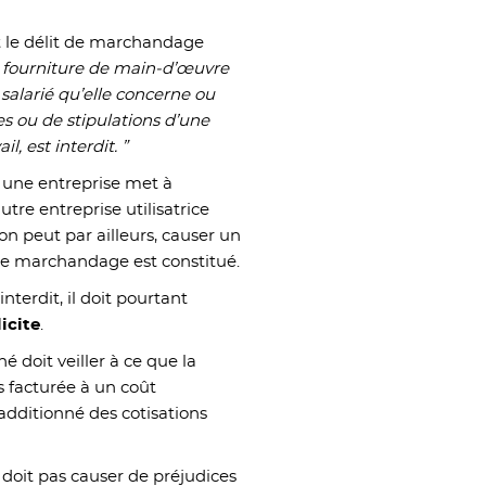
t le délit de marchandage
de fourniture de main-d’œuvre
 salarié qu’elle concerne ou
les ou de stipulations d’une
l, est interdit. ”
le une entreprise met à
utre entreprise utilisatrice
ion peut par ailleurs, causer un
 de marchandage est constitué.
interdit, il doit pourtant
licite
.
é doit veiller à ce que la
as facturée à un coût
additionné des cotisations
e doit pas causer de préjudices