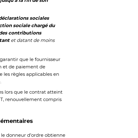
jusqu’à la fin de son
déclarations sociales
tion sociale chargé du
des contributions
ctant
et datant de moins
garantir que le fournisseur
on et de paiement de
e les règles applicables en
.
ès lors que le contrat atteint
HT, renouvellement compris
lémentaires
e le donneur d’ordre obtienne