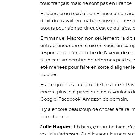
tous français mais ne sont pas en France.
Et donc, si on recréait en France un envi
droit du travail, en matière aussi de messa
atouts pour s’en sortir et c’est ce qui s’est 
Emmanuel Macron non seulement l’a dit a
entrepreneurs, « on croie en vous, on comp
responsable d’une partie de l’avenir de ce
a un certain nombre de réformes pas toujo
été menées pour faire en sorte d’aligner l
Bourse.
Est ce qu’on est au bout de l’histoire ? Pas 
encore plus loin parce que nous voulons de
Google, Facebook, Amazon de demain.
Il y a encore beaucoup de choses à faire, ma
bon chemin.
Julie Huguet
: Eh bien, ça tombe bien, c’e
voulais t’adresser. Quelles sont les next s