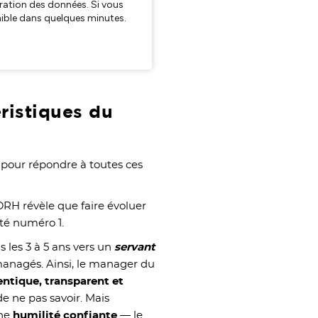
éristiques du
our répondre à toutes ces
 DRH révèle que faire évoluer
ité numéro 1.
s les 3 à 5 ans vers un
servant
managés. Ainsi, le manager du
ntique, transparent et
de ne pas savoir. Mais
une
humilité confiante
— le