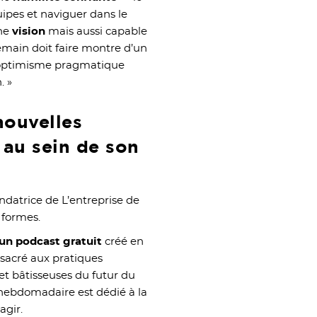
uipes et naviguer dans le
une
vision
mais aussi capable
emain doit faire montre d’un
n optimisme pragmatique
. »
nouvelles
 au sein de son
ondatrice de L’entreprise de
 formes.
un podcast gratuit
créé en
sacré aux pratiques
et bâtisseuses du futur du
 hebdomadaire est dédié à la
agir.