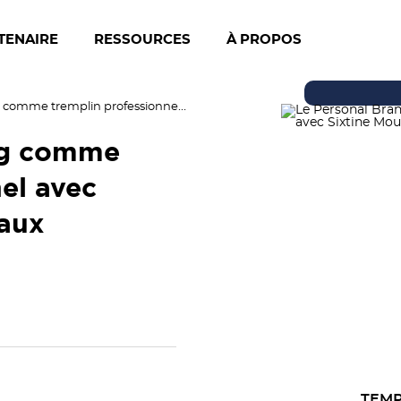
TENAIRE
RESSOURCES
À PROPOS
Le Personal Branding comme tremplin professionnel avec Sixtine Moullé-Berteaux
ng comme
el avec
eaux
TEMP