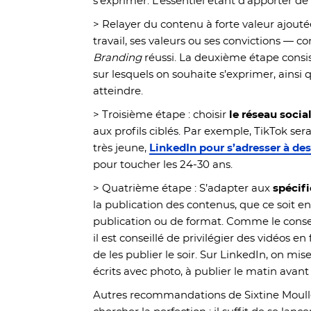
s’exprimer. L’essentiel étant d’apporter de 
> Relayer du contenu à forte valeur ajout
travail, ses valeurs ou ses convictions — co
Branding
réussi. La deuxième étape consis
sur lesquels on souhaite s’exprimer, ainsi
atteindre.
> Troisième étape : choisir
le réseau socia
aux profils ciblés. Par exemple, TikTok sera
très jeune,
LinkedIn pour s’adresser à des
pour toucher les 24-30 ans.
> Quatrième étape : S’adapter aux
spécif
la publication des contenus, que ce soit e
publication ou de format. Comme le consei
il est conseillé de privilégier des vidéos e
de les publier le soir. Sur LinkedIn, on mi
écrits avec photo, à publier le matin avant 
Autres recommandations de Sixtine Moullé