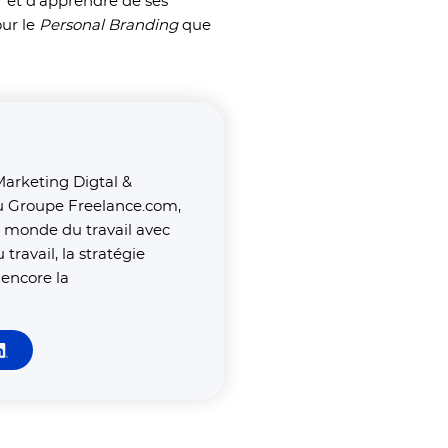
cer et d’apprendre de ses
our le
Personal Branding
que
arketing Digtal &
 Groupe Freelance.com,
e monde du travail avec
ravail, la stratégie
 encore la