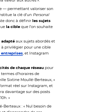
la valeur aux autres ».
ée — permettant valoriser son
nstitue la clé d’un
Personal
te donc à définir
les sujets
 que
la cible
que l’on souhaite
l adapté
aux sujets abordés et
 à privilégier pour une cible
 entreprises
, et Instagram
icités de chaque réseau
pour
n termes d’horaires de
lle Sixtine Moullé-Berteaux, «
n format réel sur Instagram, et
sera davantage sur des posts
10h. »
-Berteaux : « Nul besoin de