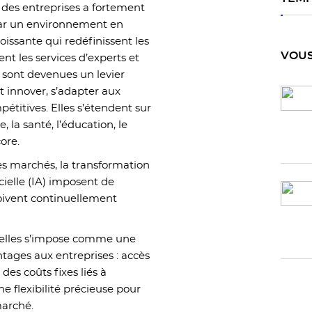
 des entreprises a fortement
par un environnement en
issante qui redéfinissent les
VOUS
ent les services d’experts et
s, sont devenues un
levier
t innover, s’adapter aux
étitives. Elles s’étendent sur
, la santé, l’éducation, le
core.
es marchés, la transformation
icielle (IA) imposent de
doivent continuellement
ctuelles s’impose comme une
antages aux entreprises : accès
des coûts fixes liés à
 flexibilité précieuse pour
marché.