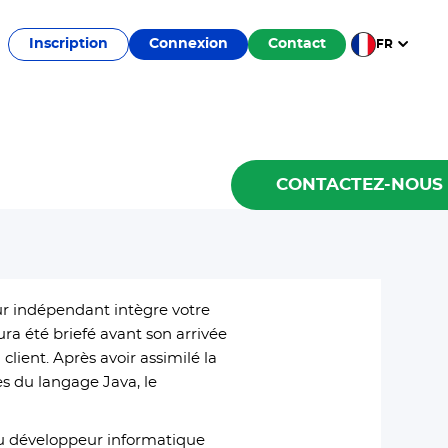
Inscription
Connexion
Contact
FR
CONTACTEZ-NOUS
eur indépendant intègre votre
ra été briefé avant son arrivée
lient. Après avoir assimilé la
s du langage Java, le
 du développeur informatique