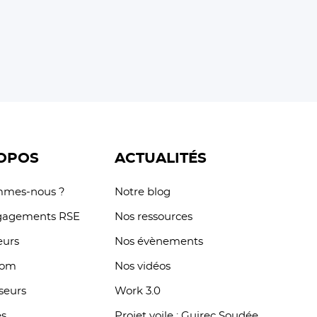
OPOS
ACTUALITÉS
mmes-nous ?
Notre blog
gagements RSE
Nos ressources
eurs
Nos évènements
oom
Nos vidéos
sseurs
Work 3.0
es
Projet voile : Guirec Soudée