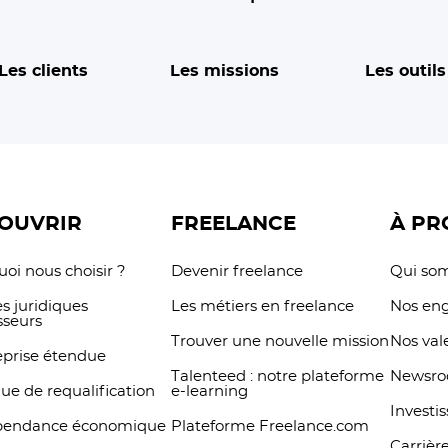
Les clients
Les missions
Les outils
OUVRIR
FREELANCE
À PR
oi nous choisir ?
Devenir freelance
Qui so
s juridiques
Les métiers en freelance
Nos en
sseurs
Trouver une nouvelle mission
Nos val
eprise étendue
Talenteed : notre plateforme
Newsr
que de requalification
e-learning
Investi
pendance économique
Plateforme Freelance.com
Carrièr