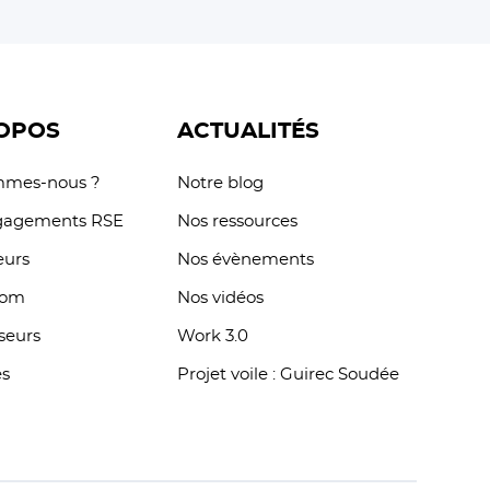
OPOS
ACTUALITÉS
mmes-nous ?
Notre blog
gagements RSE
Nos ressources
eurs
Nos évènements
oom
Nos vidéos
sseurs
Work 3.0
es
Projet voile : Guirec Soudée