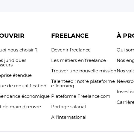
OUVRIR
FREELANCE
À PR
oi nous choisir ?
Devenir freelance
Qui so
s juridiques
Les métiers en freelance
Nos en
sseurs
Trouver une nouvelle mission
Nos val
eprise étendue
Talenteed : notre plateforme
Newsr
que de requalification
e-learning
Investi
pendance économique
Plateforme Freelance.com
Carrièr
t de main d’œuvre
Portage salarial
A l'international