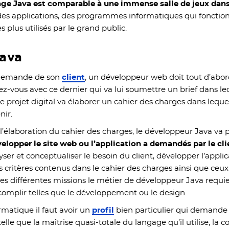
ge Java est comparable à une immense salle de jeux dans l
 des applications, des programmes informatiques qui fonctio
 plus utilisés par le grand public.
Java
a demande de son
client
, un développeur web doit tout d’abo
ez-vous avec ce dernier qui va lui soumettre un brief dans l
e projet digital va élaborer un cahier des charges dans lequel
nir.
à l’élaboration du cahier des charges, le développeur Java va 
elopper le site web ou l’application a demandés par le cl
alyser et conceptualiser le besoin du client, développer l’appli
es critères contenus dans le cahier des charges ainsi que ceu
es différentes missions le métier de développeur Java requi
ccomplir telles que le développement ou le design.
matique il faut avoir un
profil
bien particulier qui demand
elle que la maîtrise quasi-totale du langage qu’il utilise, la 