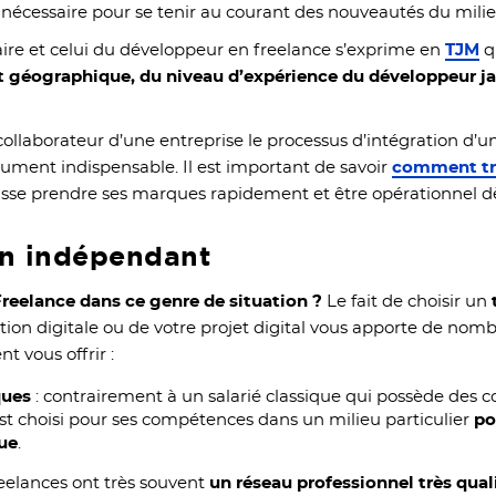
é nécessaire pour se tenir au courant des nouveautés du milie
laire et celui du développeur en freelance s’exprime en
TJM
q
géographique, du niveau d’expérience du développeur java
laborateur d’une entreprise le processus d’intégration d’u
solument indispensable. Il est important de savoir
comment tra
uisse prendre ses marques rapidement et être opérationnel d
un indépendant
Freelance dans ce genre de situation ?
Le fait de choisir un
ion digitale ou de votre projet digital vous apporte de nomb
t vous offrir :
ques
: contrairement à un salarié classique qui possède des
est choisi pour ses compétences dans un milieu particulier
po
que
.
reelances ont très souvent
un réseau professionnel très qual