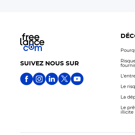
DÉC
Pourqu
Risque
SUIVEZ NOUS SUR
fourni
L’entr
Le ris
La dé
Le prê
illicite