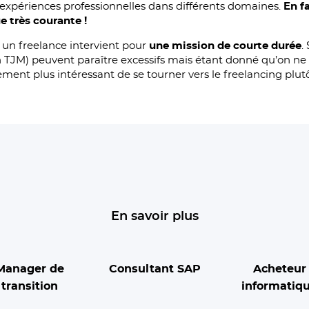
 expériences professionnelles dans différents domaines.
En f
e très courante !
 un freelance intervient pour
une mission de courte durée
.
 TJM) peuvent paraître excessifs mais étant donné qu’on ne f
lement plus intéressant de se tourner vers le freelancing pl
En savoir plus
Manager de
Consultant SAP
Acheteur
transition
informatiq