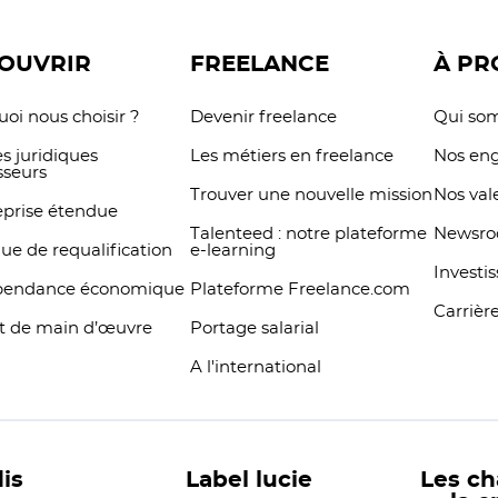
OUVRIR
FREELANCE
À PR
oi nous choisir ?
Devenir freelance
Qui so
s juridiques
Les métiers en freelance
Nos en
sseurs
Trouver une nouvelle mission
Nos val
eprise étendue
Talenteed : notre plateforme
Newsr
que de requalification
e-learning
Investi
pendance économique
Plateforme Freelance.com
Carrièr
t de main d’œuvre
Portage salarial
A l'international
is
Label lucie
Les c