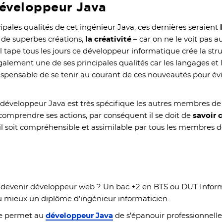
développeur Java
ipales qualités de cet ingénieur Java, ces dernières seraient
r de superbes créations,
la créativité
– car on ne le voit pas 
il tape tous les jours ce développeur informatique crée la st
galement une de ses principales qualités car les langages e
indispensable de se tenir au courant de ces nouveautés pour 
u développeur Java est très spécifique les autres membres de 
omprendre ses actions, par conséquent il se doit de
savoir 
’il soit compréhensible et assimilable par tous les membres de
?
r devenir développeur web ? Un bac +2 en BTS ou DUT Inform
u mieux un diplôme d’ingénieur informaticien.
nce permet au
développeur Java
de s’épanouir professionnellem