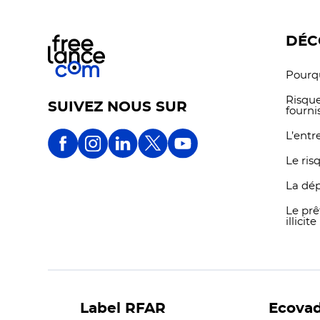
DÉC
Pourqu
Risque
SUIVEZ NOUS SUR
fourni
L’entr
Le ris
La dé
Le prê
illicite
Label RFAR
Ecovad