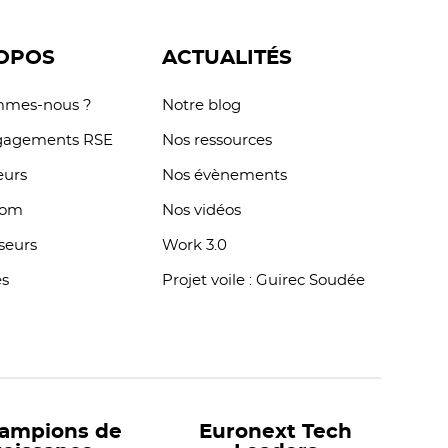
OPOS
ACTUALITÉS
mmes-nous ?
Notre blog
gagements RSE
Nos ressources
eurs
Nos évènements
oom
Nos vidéos
sseurs
Work 3.0
es
Projet voile : Guirec Soudée
hampions de
Euronext Tech