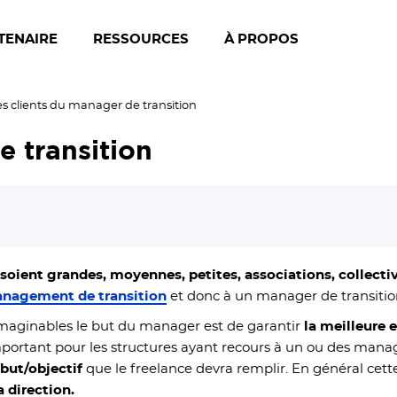
TENAIRE
RESSOURCES
À PROPOS
es clients du manager de transition
e transition
 soient grandes, moyennes, petites, associations, collectivi
anagement de transition
et donc à un manager de transition s
 imaginables le but du manager est de garantir
la meilleure 
important pour les structures ayant recours à un ou des manage
but/objectif
que le freelance devra remplir. En général cett
 direction.