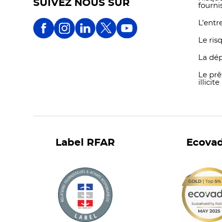
SUIVEZ NOUS SUR
fourni
L’entr
Le ris
La dé
Le prê
illicite
Label RFAR
Ecovad