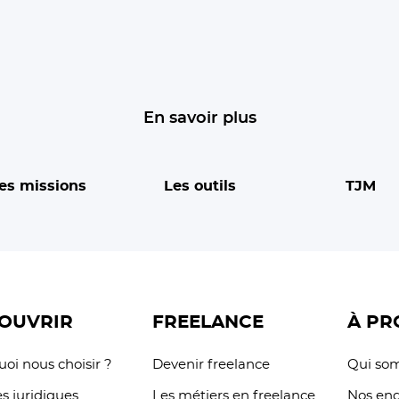
En savoir plus
es missions
Les outils
TJM
OUVRIR
FREELANCE
À PR
oi nous choisir ?
Devenir freelance
Qui so
s juridiques
Les métiers en freelance
Nos en