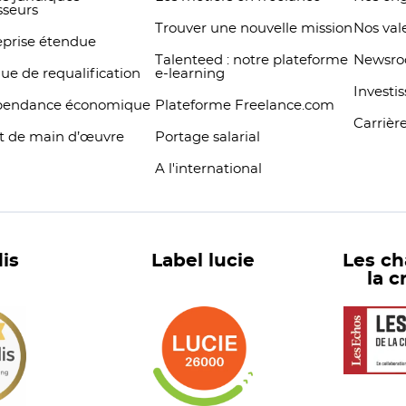
sseurs
Trouver une nouvelle mission
Nos val
eprise étendue
Talenteed : notre plateforme
Newsr
que de requalification
e-learning
Investi
pendance économique
Plateforme Freelance.com
Carrièr
t de main d’œuvre
Portage salarial
A l'international
is
Label lucie
Les c
la c