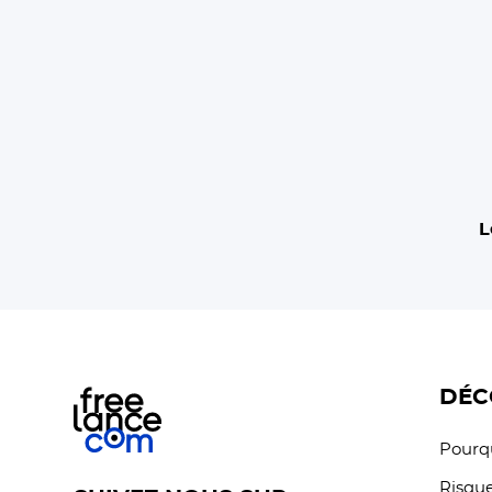
L
DÉC
Pourqu
Risque