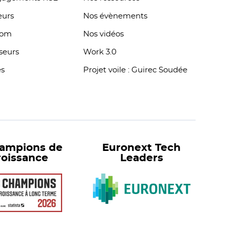
eurs
Nos évènements
oom
Nos vidéos
sseurs
Work 3.0
es
Projet voile : Guirec Soudée
hampions de
Euronext Tech
roissance
Leaders