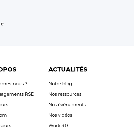
ue
OPOS
ACTUALITÉS
mmes-nous ?
Notre blog
gagements RSE
Nos ressources
eurs
Nos évènements
oom
Nos vidéos
sseurs
Work 3.0