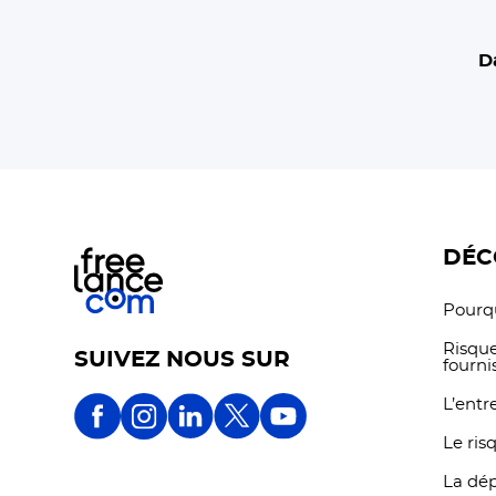
D
DÉC
Pourqu
Risque
SUIVEZ NOUS SUR
fourni
L’entr
Le ris
La dé