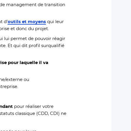
ns de management de transition
t d’
outils et moyens
qui leur
rise et donc du projet.
ui lui permet de pouvoir réagir
. Et qui dit profil surqualifié
ise pour laquelle il va
rne/externe ou
treprise.
endant
pour réaliser votre
statuts classique (CDD, CDI) ne