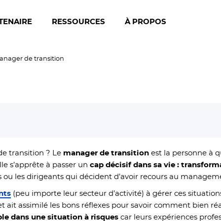
TENAIRE
RESSOURCES
À PROPOS
anager de transition
de transition ?
Le
manager de transition
est la personne à q
lle s’apprête à passer un
cap décisif dans sa vie : transform
es ou les dirigeants qui décident d’avoir recours au manageme
nts
(peu importe leur secteur d’activité) à gérer ces situation
 et ait assimilé les bons réflexes pour savoir comment bien réa
le dans une situation à risques
car leurs expériences profe