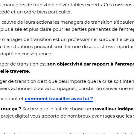
s managers de transition de véritables experts. Ces missio
édé et un ordre bien particulier.
n
œuvre de leurs actions les managers de transition s’épaulen
us aisée et plus claire pour les parties prenantes de l’entrep
e manager de transition est un professionnel
surqualifié ce q
à des situations pouvant susciter une dose de stress importante
 adapté en conséquence !
ger de transition est
son objectivité par rapport à l’entrepr
’elle traverse.
ger de transition c’est que peu importe que la crise soit inte
 leviers actionner pour accompagner, booster ou sauver une en
épendant et
comment travailler avec lui ?
 tout ça ?
Sachez que le fait de choisir un
travailleur indép
e projet digital vous apporte de nombreux avantages que les 