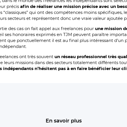
s
, dans le monde des freelances les indépendants sont sélect
ur précis
afin de réaliser une mission précise avec un beso
s “classiques” qui ont des compétences moins spécifiques, le
urs secteurs et représentent donc une vraie valeur ajoutée po
rtie des cas on fait appel aux freelances pour
une mission de
oeil ses honoraires exprimés en TJM peuvent paraître import
vient que ponctuellement il est au final plus intéressant d’un 
 indépendant.
freelances ont très souvent
un réseau professionnel très qua
e leurs missions dans des secteurs totalement différents tout
s indépendants n’hésitent pas à en faire bénéficier leur cli
En savoir plus