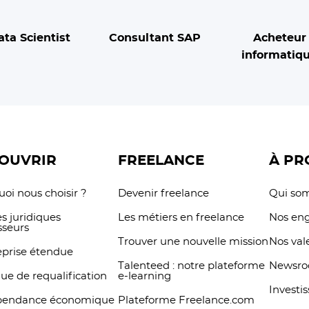
ata Scientist
Consultant SAP
Acheteur
informatiq
OUVRIR
FREELANCE
À PR
oi nous choisir ?
Devenir freelance
Qui so
s juridiques
Les métiers en freelance
Nos en
sseurs
Trouver une nouvelle mission
Nos val
eprise étendue
Talenteed : notre plateforme
Newsr
que de requalification
e-learning
Investi
pendance économique
Plateforme Freelance.com