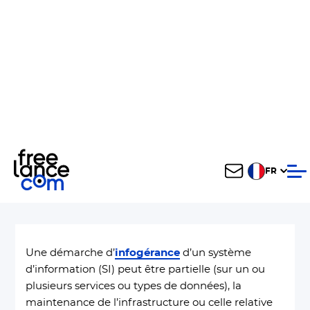
FR
Accueil
/
L’infogérance : l’externalisation du système d’informatio
Les différents acteurs
impliqués dans une démarche
d’infogérance
Le 12 May 2021
Une démarche d’
infogérance
d’un système
d’information (SI) peut être partielle (sur un ou
plusieurs services ou types de données), la
maintenance de l’infrastructure ou celle relative