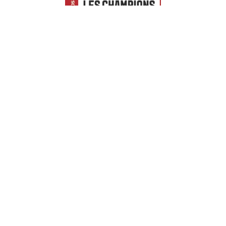
Euronext Tech Leaders
© freelance.com 2026 - Tous droits
réservés
Mentions Légales
RGPD
Accessibilité
Préférences de cookie
Contact