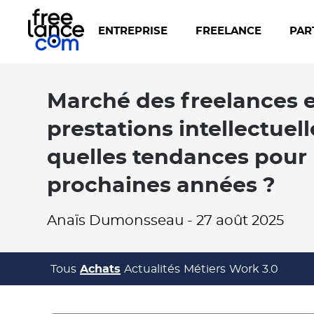
ENTREPRISE
FREELANCE
PAR
Marché des freelances e
prestations intellectuelle
quelles tendances pour 
prochaines années ?
Anaïs Dumonsseau
-
27 août 2025
Tous
Achats
Actualités
Métiers
Work 3.0